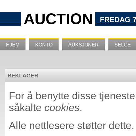
AUCTION
FREDAG 7
HJEM
KONTO
AUKSJONER
SELGE
BEKLAGER
For å benytte disse tjeneste
såkalte
cookies
.
Alle nettlesere støtter dette.