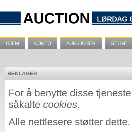
AUCTION
LØRDAG 8
HJEM
KONTO
AUKSJONER
SELGE
BEKLAGER
For å benytte disse tjeneste
såkalte
cookies
.
Alle nettlesere støtter dette.