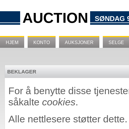
AUCTION
SØNDAG 9
HJEM
KONTO
AUKSJONER
SELGE
BEKLAGER
For å benytte disse tjeneste
såkalte
cookies
.
Alle nettlesere støtter dette.