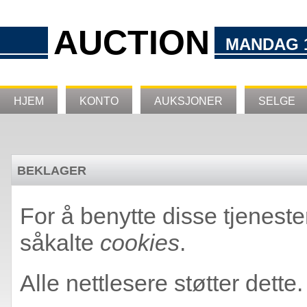
AUCTION
MANDAG 1
HJEM
KONTO
AUKSJONER
SELGE
BEKLAGER
For å benytte disse tjeneste
såkalte
cookies
.
Alle nettlesere støtter dette.