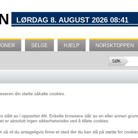
N
LØRDAG 8. AUGUST 2026 08:41
JONER
SELGE
HJELP
NORSKTOPPEN
leseren din støtte såkalte
cookies
.
s slått av i oppsettet ditt. Enkelte browsere slår av en eller annen gru
et er absolutt ingen sikkerhetsrisiko ved å tillate cookies.
in så vil du antageligvis finne et sted der du kan slå på støtte for cookie