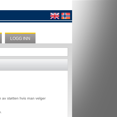
LOGG INN
nn av støtten hvis man velger
s.