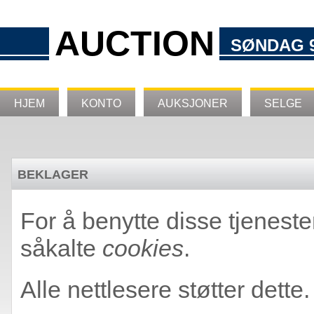
AUCTION
SØNDAG 9
HJEM
KONTO
AUKSJONER
SELGE
BEKLAGER
For å benytte disse tjeneste
såkalte
cookies
.
Alle nettlesere støtter dette.