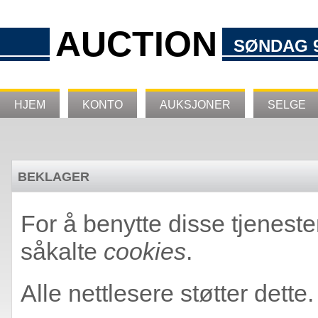
AUCTION
SØNDAG 9
HJEM
KONTO
AUKSJONER
SELGE
BEKLAGER
For å benytte disse tjeneste
såkalte
cookies
.
Alle nettlesere støtter dette.