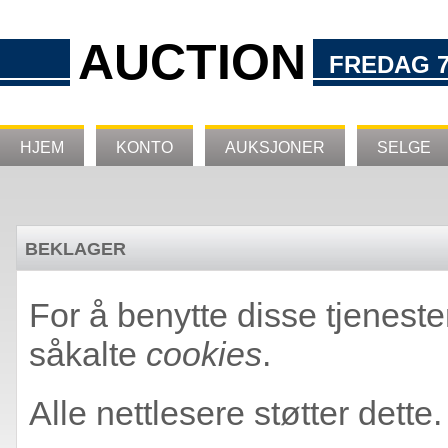
AUCTION
FREDAG 7
HJEM
KONTO
AUKSJONER
SELGE
BEKLAGER
For å benytte disse tjeneste
såkalte
cookies
.
Alle nettlesere støtter dette.