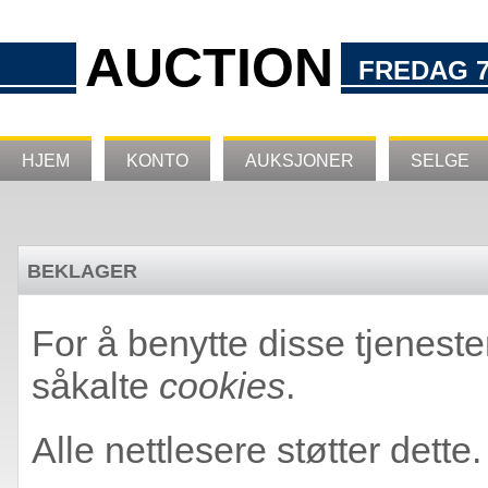
AUCTION
FREDAG 7
HJEM
KONTO
AUKSJONER
SELGE
BEKLAGER
For å benytte disse tjeneste
såkalte
cookies
.
Alle nettlesere støtter dette.