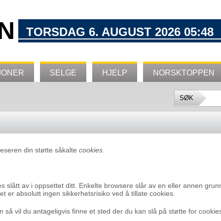
N
TORSDAG 6. AUGUST 2026 05:48
JONER
SELGE
HJELP
NORSKTOPPEN
leseren din støtte såkalte
cookies
.
s slått av i oppsettet ditt. Enkelte browsere slår av en eller annen gru
et er absolutt ingen sikkerhetsrisiko ved å tillate cookies.
in så vil du antageligvis finne et sted der du kan slå på støtte for cookie