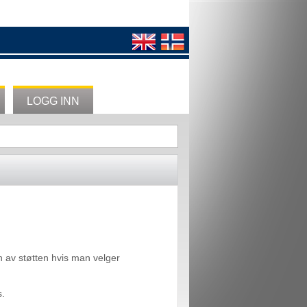
LOGG INN
nn av støtten hvis man velger
s.