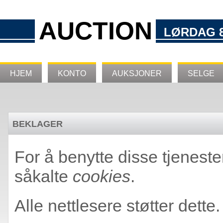
AUCTION
LØRDAG 8
HJEM
KONTO
AUKSJONER
SELGE
BEKLAGER
For å benytte disse tjeneste
såkalte
cookies
.
Alle nettlesere støtter dette.