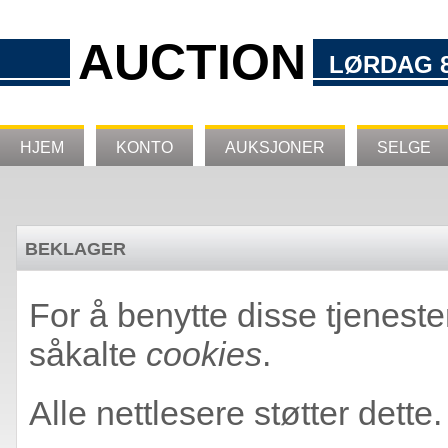
AUCTION
LØRDAG 8
HJEM
KONTO
AUKSJONER
SELGE
BEKLAGER
For å benytte disse tjeneste
såkalte
cookies
.
Alle nettlesere støtter dette.