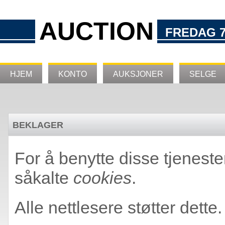
AUCTION
FREDAG 7
HJEM
KONTO
AUKSJONER
SELGE
BEKLAGER
For å benytte disse tjeneste
såkalte
cookies
.
Alle nettlesere støtter dette.