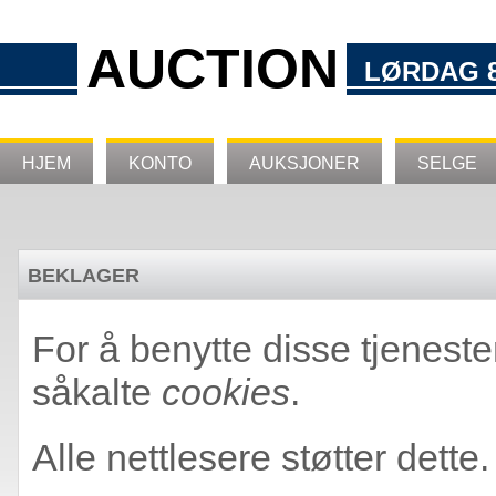
AUCTION
LØRDAG 8
HJEM
KONTO
AUKSJONER
SELGE
BEKLAGER
For å benytte disse tjeneste
såkalte
cookies
.
Alle nettlesere støtter dette.