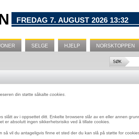
N
FREDAG 7. AUGUST 2026 13:32
JONER
SELGE
HJELP
NORSKTOPPEN
leseren din støtte såkalte
cookies
.
s slått av i oppsettet ditt. Enkelte browsere slår av en eller annen gru
et er absolutt ingen sikkerhetsrisiko ved å tillate cookies.
in så vil du antageligvis finne et sted der du kan slå på støtte for cookie