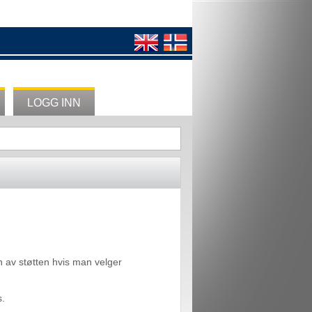
LOGG INN
nn av støtten hvis man velger
s.