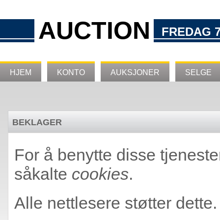
AUCTION
FREDAG 7
HJEM
KONTO
AUKSJONER
SELGE
BEKLAGER
For å benytte disse tjeneste
såkalte
cookies
.
Alle nettlesere støtter dette.