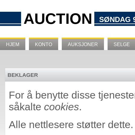
AUCTION
SØNDAG 9
HJEM
KONTO
AUKSJONER
SELGE
BEKLAGER
For å benytte disse tjeneste
såkalte
cookies
.
Alle nettlesere støtter dette.