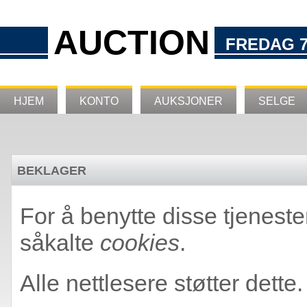
AUCTION
FREDAG 7
HJEM
KONTO
AUKSJONER
SELGE
BEKLAGER
For å benytte disse tjeneste
såkalte
cookies
.
Alle nettlesere støtter dette.