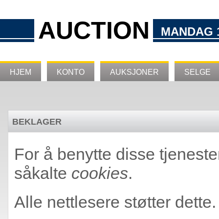
AUCTION
MANDAG 1
HJEM
KONTO
AUKSJONER
SELGE
BEKLAGER
For å benytte disse tjeneste
såkalte
cookies
.
Alle nettlesere støtter dette.